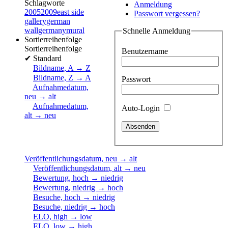
Schlagworte
Anmeldung
2005
2009
east side
Passwort vergessen?
gallery
german
wall
germany
mural
Schnelle Anmeldung
Sortierreihenfolge
Sortierreihenfolge
Benutzername
✔
Standard
Bildname, A → Z
Bildname, Z → A
Passwort
Aufnahmedatum,
neu → alt
Aufnahmedatum,
Auto-Login
alt → neu
Veröffentlichungsdatum, neu → alt
Veröffentlichungsdatum, alt → neu
Bewertung, hoch → niedrig
Bewertung, niedrig → hoch
Besuche, hoch → niedrig
Besuche, niedrig → hoch
ELO, high → low
ELO, low → high