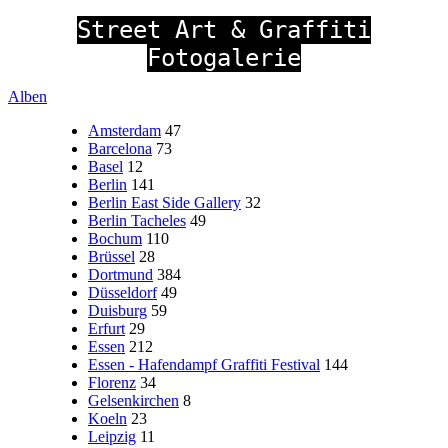
Street Art & Graffiti
Fotogalerie
Alben
Amsterdam
47
Barcelona
73
Basel
12
Berlin
141
Berlin East Side Gallery
32
Berlin Tacheles
49
Bochum
110
Brüssel
28
Dortmund
384
Düsseldorf
49
Duisburg
59
Erfurt
29
Essen
212
Essen - Hafendampf Graffiti Festival
144
Florenz
34
Gelsenkirchen
8
Koeln
23
Leipzig
11