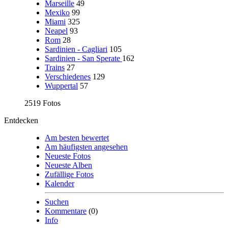
Marseille
49
Mexiko
99
Miami
325
Neapel
93
Rom
28
Sardinien - Cagliari
105
Sardinien - San Sperate
162
Trains
27
Verschiedenes
129
Wuppertal
57
2519 Fotos
Entdecken
Am besten bewertet
Am häufigsten angesehen
Neueste Fotos
Neueste Alben
Zufällige Fotos
Kalender
Suchen
Kommentare
(0)
Info