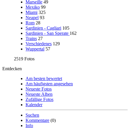
Marseille
49
Mexiko
99
Miami
325
Neapel
93
Rom
28
Sardinien - Cagliari
105
Sardinien - San Sperate
162
Trains
27
Verschiedenes
129
Wuppertal
57
2519 Fotos
Entdecken
Am besten bewertet
Am häufigsten angesehen
Neueste Fotos
Neueste Alben
Zufällige Fotos
Kalender
Suchen
Kommentare
(0)
Info