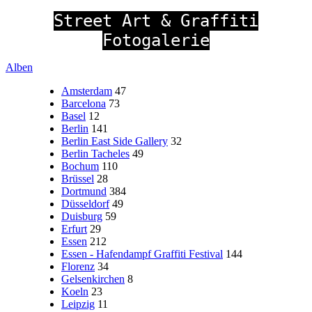
Street Art & Graffiti
Fotogalerie
Alben
Amsterdam
47
Barcelona
73
Basel
12
Berlin
141
Berlin East Side Gallery
32
Berlin Tacheles
49
Bochum
110
Brüssel
28
Dortmund
384
Düsseldorf
49
Duisburg
59
Erfurt
29
Essen
212
Essen - Hafendampf Graffiti Festival
144
Florenz
34
Gelsenkirchen
8
Koeln
23
Leipzig
11