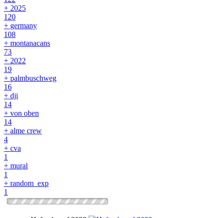
+ 2025
120
+ germany
108
+ montanacans
73
+ 2022
19
+ palmbuschweg
16
+ dji
14
+ von oben
14
+ alme crew
4
+ cva
1
+ mural
1
+ random_exp
1