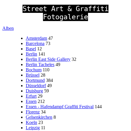
Street Art & Graffiti
Fotogalerie
Alben
Amsterdam
47
Barcelona
73
Basel
12
Berlin
141
Berlin East Side Gallery
32
Berlin Tacheles
49
Bochum
110
Brüssel
28
Dortmund
384
Düsseldorf
49
Duisburg
59
Erfurt
29
Essen
212
Essen - Hafendampf Graffiti Festival
144
Florenz
34
Gelsenkirchen
8
Koeln
23
Leipzig
11