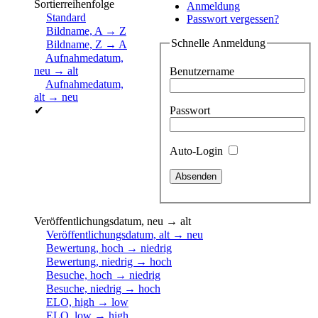
Sortierreihenfolge
Anmeldung
Standard
Passwort vergessen?
Bildname, A → Z
Schnelle Anmeldung
Bildname, Z → A
Aufnahmedatum,
neu → alt
Benutzername
Aufnahmedatum,
alt → neu
Passwort
✔
Auto-Login
Veröffentlichungsdatum, neu → alt
Veröffentlichungsdatum, alt → neu
Bewertung, hoch → niedrig
Bewertung, niedrig → hoch
Besuche, hoch → niedrig
Besuche, niedrig → hoch
ELO, high → low
ELO, low → high