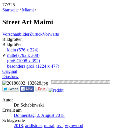
77/325
Startseite
/
Miami
/
Street Art Maimi
Vorschaubilder
Zurück
Vorwärts
Bildgrößen
Bildgrößen
klein
(576 x 224)
✔
mittel
(792 x 308)
groß
(1008 x 392)
besonders groß
(1224 x 477)
Original
Diashow
Autor
Dr. Schablowski
Erstellt am
Donnerstag, 2. August 2018
Schlagworte
2018
,
artdistrict
,
mural
,
usa
,
wynwood