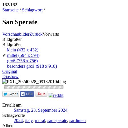
162/162
Startseite
/
Schlagwort
/
San Sperate
Vorschaubilder
Zurück
Vorwärts
Bildgrößen
Bildgrößen
klein
(432 x 432)
✔
mittel
(594 x 594)
groß
(756 x 756)
besonders groß
(918 x 918)
Original
Diashow
Erstellt am
Samstag, 28. September 2024
Schlagworte
2024
,
italy
,
mural
,
san sperate
,
sardinien
Alben