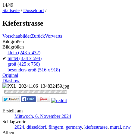
14/49
Startseite
/
Düsseldorf
/
Kieferstrasse
Vorschaubilder
Zurück
Vorwärts
Bildgrößen
Bildgrößen
klein
(243 x 432)
✔
mittel
(334 x 594)
groß
(425 x 756)
besonders groß
(516 x 918)
Original
Diashow
Erstellt am
Mittwoch, 6. November 2024
Schlagworte
2024
,
düsseldorf
,
flingern
,
germany
,
kieferstrasse
,
mural
,
nrw
Alben