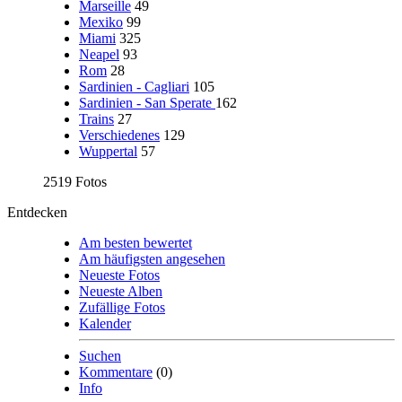
Marseille
49
Mexiko
99
Miami
325
Neapel
93
Rom
28
Sardinien - Cagliari
105
Sardinien - San Sperate
162
Trains
27
Verschiedenes
129
Wuppertal
57
2519 Fotos
Entdecken
Am besten bewertet
Am häufigsten angesehen
Neueste Fotos
Neueste Alben
Zufällige Fotos
Kalender
Suchen
Kommentare
(0)
Info