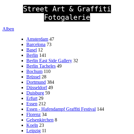
Street Art & Graffiti
Fotogalerie
Alben
Amsterdam
47
Barcelona
73
Basel
12
Berlin
141
Berlin East Side Gallery
32
Berlin Tacheles
49
Bochum
110
Brüssel
28
Dortmund
384
Düsseldorf
49
Duisburg
59
Erfurt
29
Essen
212
Essen - Hafendampf Graffiti Festival
144
Florenz
34
Gelsenkirchen
8
Koeln
23
Leipzig
11