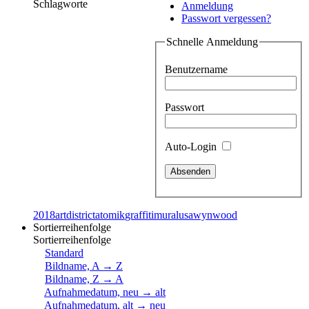
Schlagworte
Anmeldung
Passwort vergessen?
Schnelle Anmeldung
Benutzername
Passwort
Auto-Login
2018
artdistrict
atomik
graffiti
mural
usa
wynwood
Sortierreihenfolge
Sortierreihenfolge
Standard
Bildname, A → Z
Bildname, Z → A
Aufnahmedatum, neu → alt
Aufnahmedatum, alt → neu