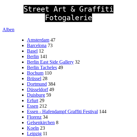
Street Art & Graffiti
Fotogalerie
Alben
Amsterdam
47
Barcelona
73
Basel
12
Berlin
141
Berlin East Side Gallery
32
Berlin Tacheles
49
Bochum
110
Brüssel
28
Dortmund
384
Düsseldorf
49
Duisburg
59
Erfurt
29
Essen
212
Essen - Hafendampf Graffiti Festival
144
Florenz
34
Gelsenkirchen
8
Koeln
23
Leipzig
11