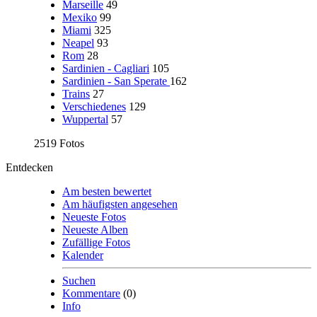
Marseille
49
Mexiko
99
Miami
325
Neapel
93
Rom
28
Sardinien - Cagliari
105
Sardinien - San Sperate
162
Trains
27
Verschiedenes
129
Wuppertal
57
2519 Fotos
Entdecken
Am besten bewertet
Am häufigsten angesehen
Neueste Fotos
Neueste Alben
Zufällige Fotos
Kalender
Suchen
Kommentare
(0)
Info